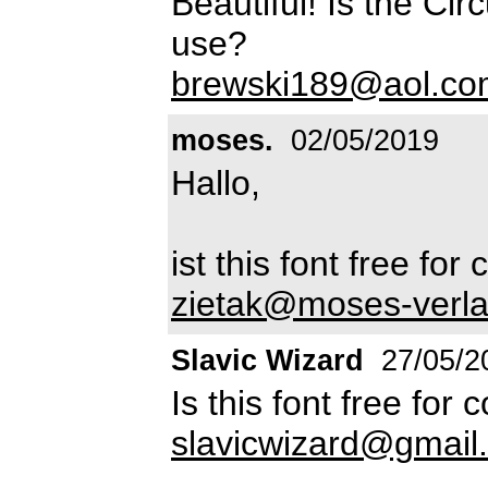
Beautiful! Is the Ci
use?
brewski189@aol.co
moses.
02/05/2019
Hallo,
ist this font free fo
zietak@moses-verla
Slavic Wizard
27/05/2
Is this font free for
slavicwizard@gmail