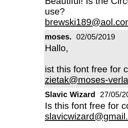
Beautiful! Is the Ci
use?
brewski189@aol.co
moses.
02/05/2019
Hallo,
ist this font free fo
zietak@moses-verla
Slavic Wizard
27/05/2
Is this font free for
slavicwizard@gmail