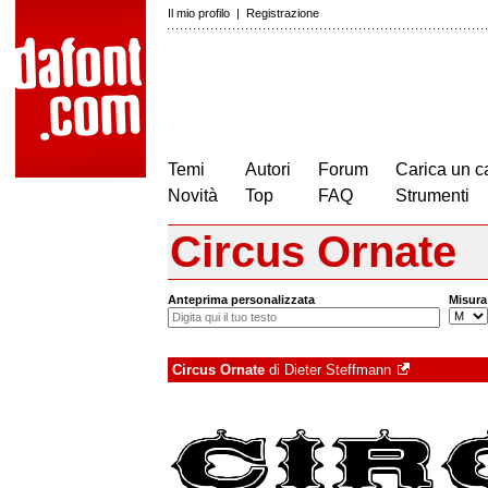
Il mio profilo
|
Registrazione
Temi
Autori
Forum
Carica un c
Novità
Top
FAQ
Strumenti
Circus Ornate
Anteprima personalizzata
Misura
Circus Ornate
di
Dieter Steffmann