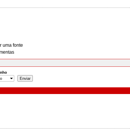
r uma fonte
mentas
nho