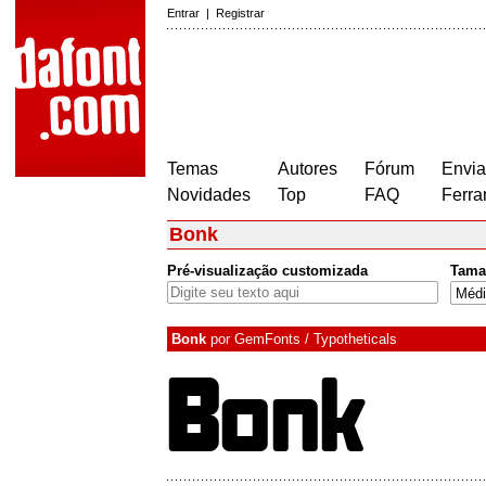
Entrar
|
Registrar
Temas
Autores
Fórum
Envia
Novidades
Top
FAQ
Ferra
Bonk
Pré-visualização customizada
Tama
Bonk
por
GemFonts / Typotheticals