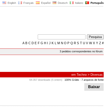
English
Français
Español
Deutsch
Italiano
Português
A
B
C
D
E
F
G
H
I
J
K
L
M
N
O
P
Q
R
S
T
U
V
W
X
Y
Z
#
3 pedidos correspondentes no fórum
em
Techno
>
Diversas
64.357 downloads (5 ontem)
100% Grátis
- 7 arquivos de fonte
Baixar