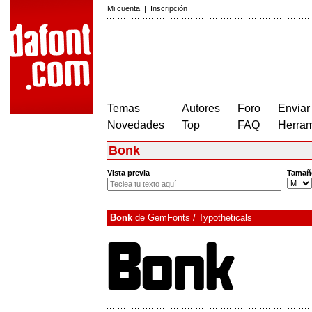
Mi cuenta
|
Inscripción
Temas
Autores
Foro
Enviar
Novedades
Top
FAQ
Herram
Bonk
Vista previa
Tamañ
Bonk
de
GemFonts / Typotheticals