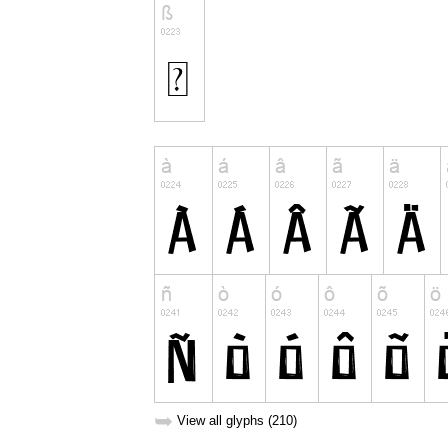
➥
View all glyphs (210)