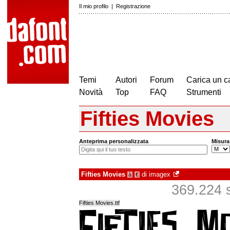
Il mio profilo
|
Registrazione
Temi
Autori
Forum
Carica un c
Novità
Top
FAQ
Strumenti
Fifties Movies
Anteprima personalizzata
Misura
Fifties Movies
di
imagex
à
€
369.224 s
Fifties Movies.ttf