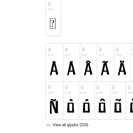
➥
View all glyphs (210)