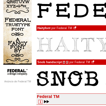
Haityfont
por
Federal TM
Snob handscript
por
Federal TM
à
€
Anúncio de Federal TM
Federal TM
1