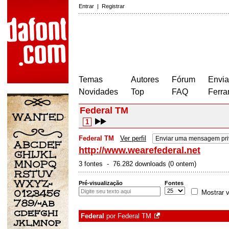
Entrar
|
Registrar
Temas
Autores
Fórum
Envia
Novidades
Top
FAQ
Ferra
Federal TM
1
Federal TM
Ver perfil
Enviar uma mensagem pr
http://www.wearefederal.net
3 fontes - 76.282 downloads (0 ontem)
Pré-visualização
Fontes
Mostrar v
Federal
por
Federal TM