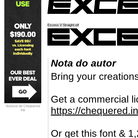
Excess V Straight.otf
Nota do autor
Bring your creations
Get a commercial lic
Anúncio de Chequered
https://chequered.in
Ink
Or get this font & 1