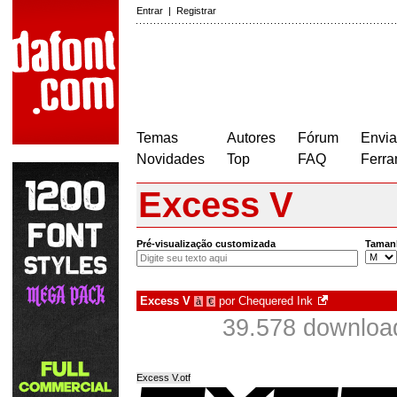
Entrar
|
Registrar
Temas
Autores
Fórum
Envia
Novidades
Top
FAQ
Ferra
Excess V
Pré-visualização customizada
Taman
Excess V
por
Chequered Ink
à
€
39.578 downloa
Excess V.otf