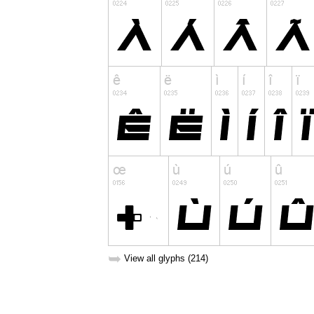
➥
View all glyphs (214)