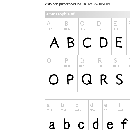
Visto pela primeira vez no DaFont: 27/10/2009
emmasophia.ttf