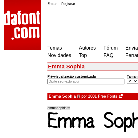
Entrar
|
Registrar
Temas
Autores
Fórum
Envia
Novidades
Top
FAQ
Ferra
Emma Sophia
Pré-visualização customizada
Taman
Emma Sophia
por
1001 Free Fonts
€
emmasophia.ttf