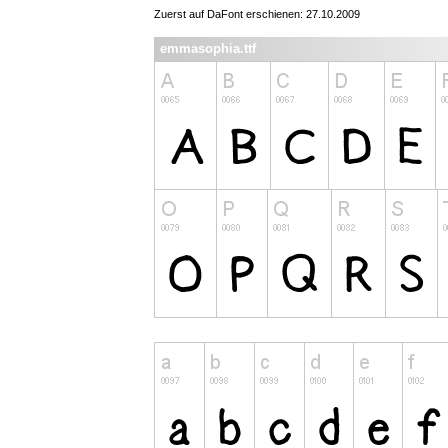
Zuerst auf DaFont erschienen: 27.10.2009
emmasophia.ttf