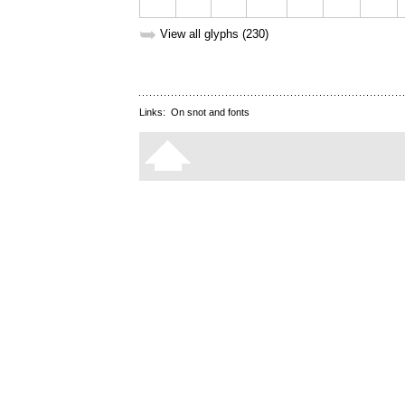
➥
View all glyphs (230)
Links:
On snot and fonts