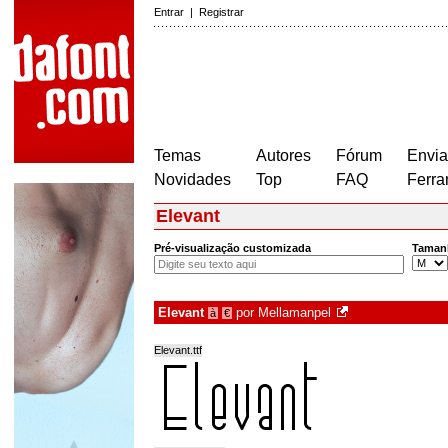
Entrar
|
Registrar
Temas
Autores
Fórum
Envia
Novidades
Top
FAQ
Ferra
Elevant
Pré-visualização customizada
Taman
Elevant
por
Mellamanpel
à
€
Elevant.ttf