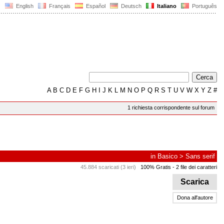
English
Français
Español
Deutsch
Italiano
Português
A
B
C
D
E
F
G
H
I
J
K
L
M
N
O
P
Q
R
S
T
U
V
W
X
Y
Z
#
1 richiesta corrispondente sul forum
in
Basico
>
Sans serif
45.884 scaricati (3 ieri)
100% Gratis
- 2 file dei caratteri
Scarica
Dona all'autore