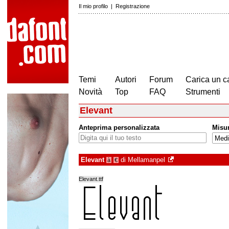
Il mio profilo
|
Registrazione
Temi
Autori
Forum
Carica un c
Novità
Top
FAQ
Strumenti
Elevant
Anteprima personalizzata
Misu
Elevant
di
Mellamanpel
à
€
Elevant.ttf