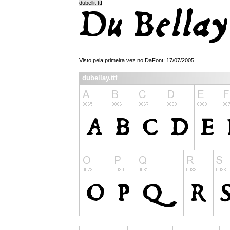
dubellit.ttf
Visto pela primeira vez no DaFont: 17/07/2005
dubellay.ttf