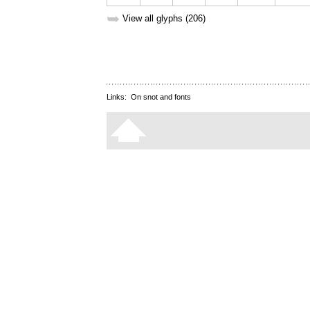
➥
View all glyphs (206)
Links:
On snot and fonts