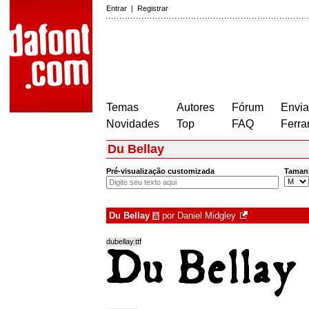
Entrar
|
Registrar
Temas
Autores
Fórum
Envia
Novidades
Top
FAQ
Ferra
Du Bellay
Pré-visualização customizada
Taman
Du Bellay
por
Daniel Midgley
à
dubellay.ttf