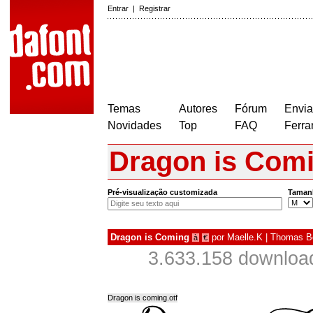
Entrar
|
Registrar
Temas
Autores
Fórum
Envia
Novidades
Top
FAQ
Ferra
Dragon is Com
Pré-visualização customizada
Taman
Dragon is Coming
por
Maelle.K | Thomas B
à
€
3.633.158 downloa
Dragon is coming.otf