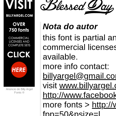
Nota do autor
this font is partial 
commercial licenses
available.
more info contact:
billyargel@gmail.c
visit
www.billyargel
Anúncio de Billy Argel
http://www.facebook
Fonts ®
more fonts >
http:/
fpp=50&psize=l