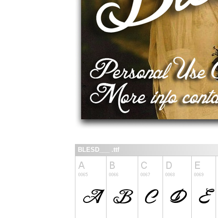
BLESD___ .ttf