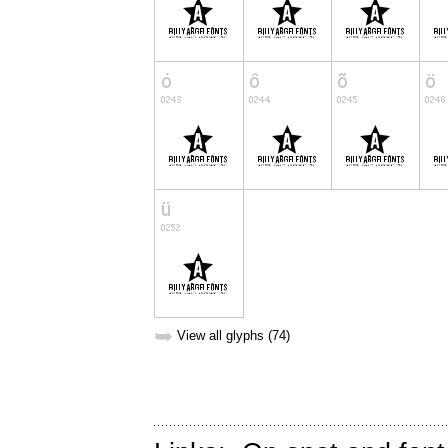
➥
View all glyphs (74)