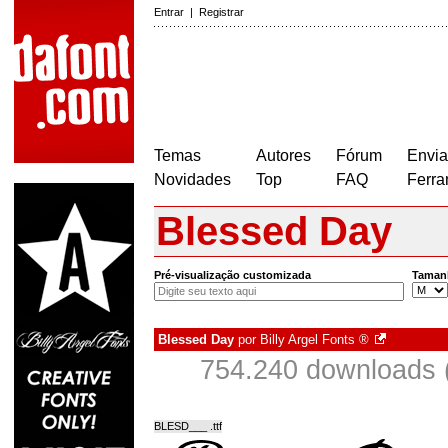
Entrar
|
Registrar
Temas
Autores
Fórum
Envia
Novidades
Top
FAQ
Ferra
Blessed Day
Pré-visualização customizada
Taman
Blessed Day
por
Billy Argel Fonts ®
754.240 downloads 
BLESD___ .ttf