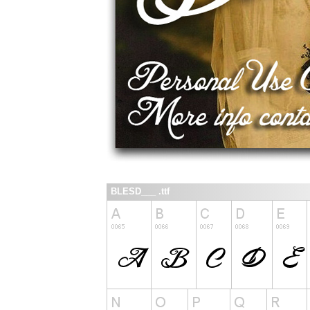
BLESD___ .ttf