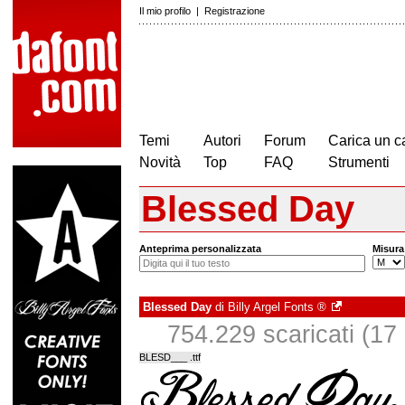
Il mio profilo
|
Registrazione
Temi
Autori
Forum
Carica un c
Novità
Top
FAQ
Strumenti
Blessed Day
Anteprima personalizzata
Misura
Blessed Day
di
Billy Argel Fonts ®
754.229 scaricati (17 i
BLESD___ .ttf