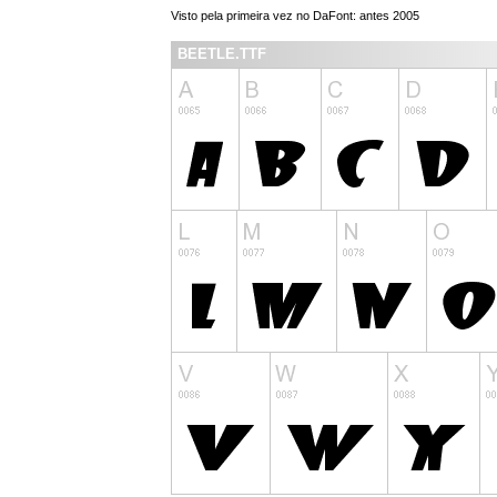
Visto pela primeira vez no DaFont: antes 2005
BEETLE.TTF