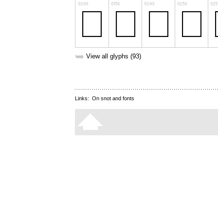
➥
View all glyphs (93)
Links:
On snot and fonts