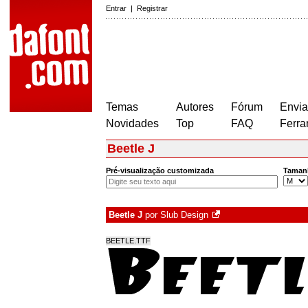
Entrar
|
Registrar
Temas
Autores
Fórum
Envia
Novidades
Top
FAQ
Ferra
Beetle J
Pré-visualização customizada
Taman
Beetle J
por
Slub Design
BEETLE.TTF