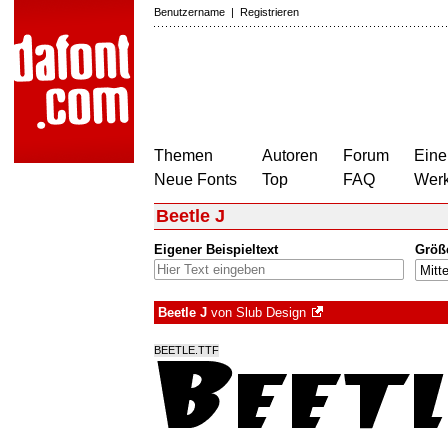
Benutzername
|
Registrieren
Themen
Autoren
Forum
Eine
Neue Fonts
Top
FAQ
Wer
Beetle J
Eigener Beispieltext
Größ
Beetle J
von
Slub Design
BEETLE.TTF