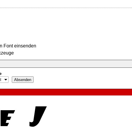
n Font einsenden
kzeuge
e