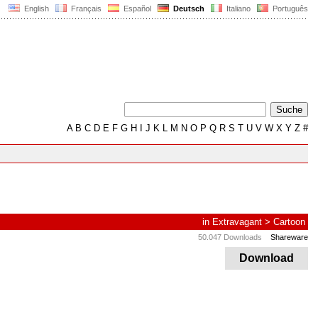
English
Français
Español
Deutsch
Italiano
Português
A
B
C
D
E
F
G
H
I
J
K
L
M
N
O
P
Q
R
S
T
U
V
W
X
Y
Z
#
in
Extravagant
>
Cartoon
50.047 Downloads
Shareware
Download