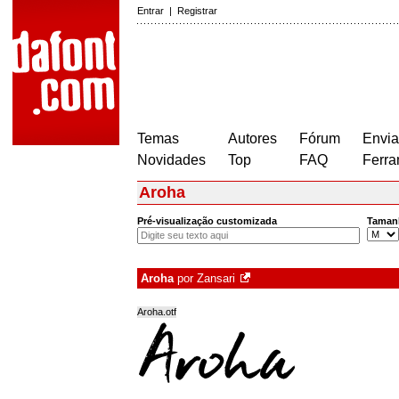
Entrar
|
Registrar
Temas
Autores
Fórum
Envia
Novidades
Top
FAQ
Ferra
Aroha
Pré-visualização customizada
Taman
Aroha
por
Zansari
Aroha.otf