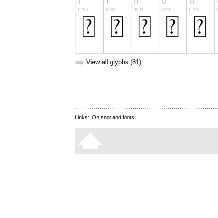
➥
View all glyphs (81)
Links:
On snot and fonts