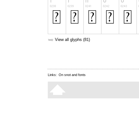
➥
View all glyphs (81)
Links:
On snot and fonts