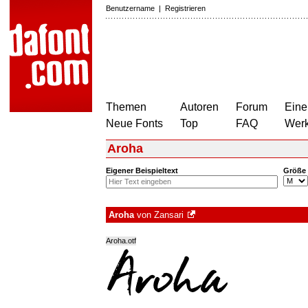
Benutzername
|
Registrieren
Themen
Autoren
Forum
Eine
Neue Fonts
Top
FAQ
Wer
Aroha
Eigener Beispieltext
Größe
Aroha
von
Zansari
Aroha.otf