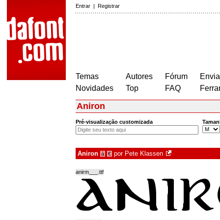
Entrar
|
Registrar
Temas
Autores
Fórum
Envia
Novidades
Top
FAQ
Ferra
Aniron
Pré-visualização customizada
Taman
Aniron
por
Pete Klassen
à
€
anirm___.ttf