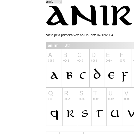
anirb___.ttf
Visto pela primeira vez no DaFont: 07/12/2004
anirm___.ttf