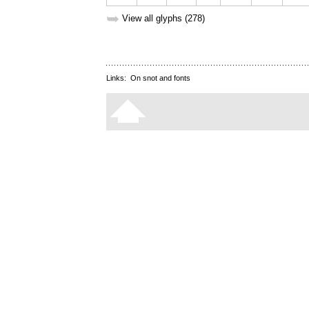
➥
View all glyphs (278)
Links:
On snot and fonts