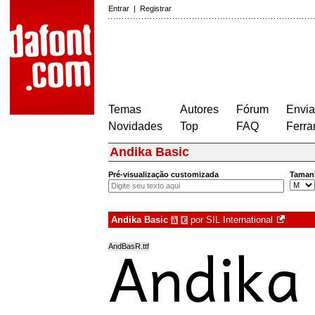
Entrar
|
Registrar
Temas
Autores
Fórum
Envia
Novidades
Top
FAQ
Ferra
Andika Basic
Pré-visualização customizada
Taman
Andika Basic
por
SIL International
à
€
AndBasR.ttf