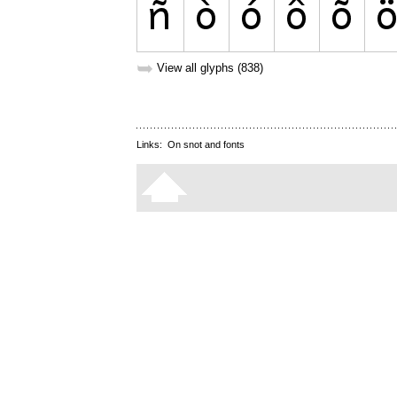
➥
View all glyphs (838)
Links:
On snot and fonts