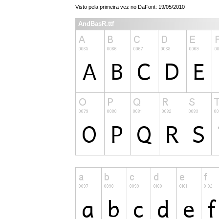
Visto pela primeira vez no DaFont: 19/05/2010
AndBasR.ttf