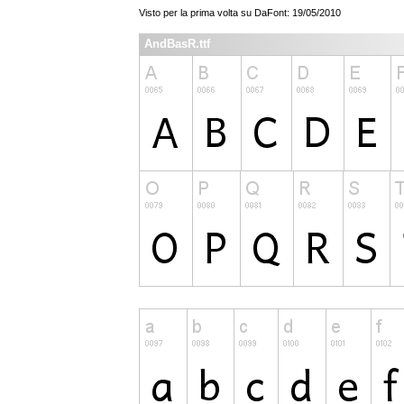
Visto per la prima volta su DaFont: 19/05/2010
AndBasR.ttf