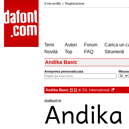
Il mio profilo
|
Registrazione
Temi
Autori
Forum
Carica un c
Novità
Top
FAQ
Strumenti
Andika Basic
Anteprima personalizzata
Misura
Andika Basic
di
SIL International
à
€
AndBasR.ttf