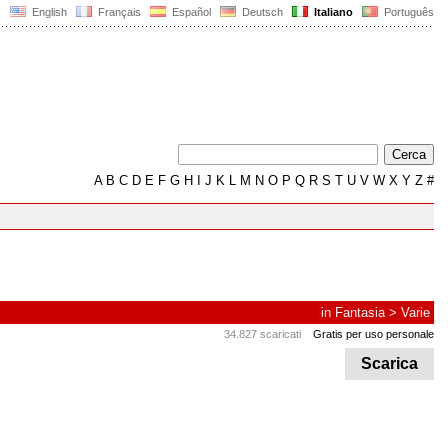
English
Français
Español
Deutsch
Italiano
Português
A
B
C
D
E
F
G
H
I
J
K
L
M
N
O
P
Q
R
S
T
U
V
W
X
Y
Z
#
in
Fantasia
>
Varie
34.827 scaricati
Gratis per uso personale
Scarica