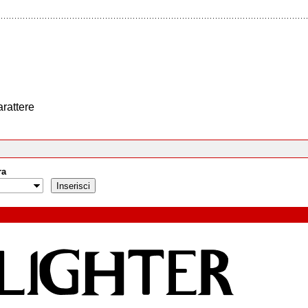
arattere
ra