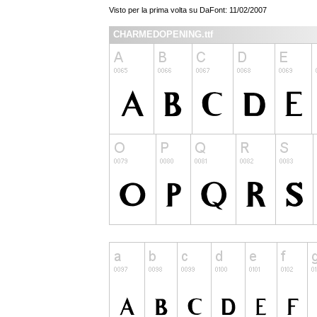
Visto per la prima volta su DaFont: 11/02/2007
CHARMEDOPENING.ttf