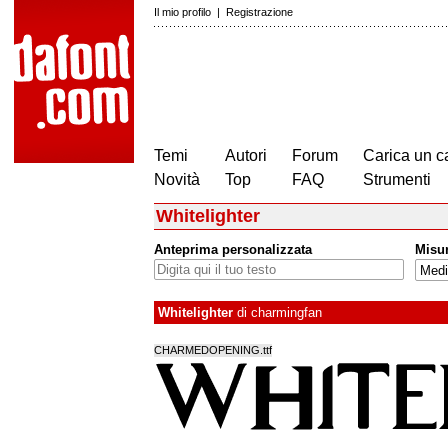
Il mio profilo
|
Registrazione
Temi
Autori
Forum
Carica un c
Novità
Top
FAQ
Strumenti
Whitelighter
Anteprima personalizzata
Misu
Whitelighter
di
charmingfan
CHARMEDOPENING.ttf