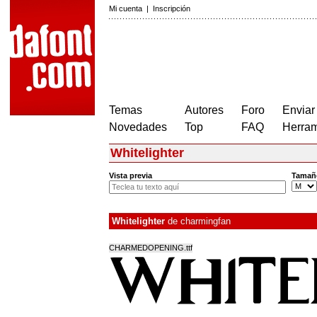
Mi cuenta
|
Inscripción
Temas
Autores
Foro
Enviar
Novedades
Top
FAQ
Herram
Whitelighter
Vista previa
Tamañ
Whitelighter
de
charmingfan
CHARMEDOPENING.ttf