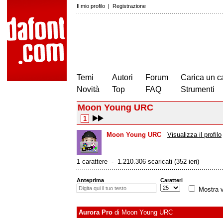
Il mio profilo
|
Registrazione
Temi
Autori
Forum
Carica un c
Novità
Top
FAQ
Strumenti
Moon Young URC
1
Moon Young URC
Visualizza il profilo
1 carattere - 1.210.306 scaricati (352 ieri)
Anteprima
Caratteri
Mostra v
Aurora Pro
di
Moon Young URC