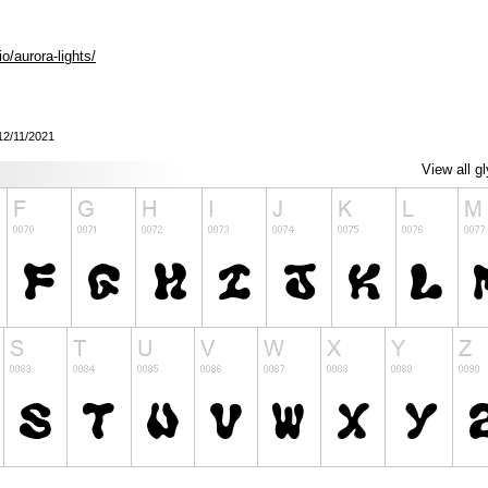
o/aurora-lights/
 12/11/2021
View all g