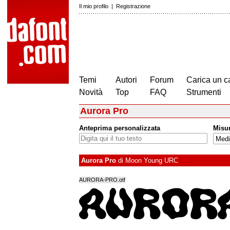
Il mio profilo
|
Registrazione
Temi
Autori
Forum
Carica un c
Novità
Top
FAQ
Strumenti
Aurora Pro
Anteprima personalizzata
Misu
Aurora Pro
di
Moon Young URC
AURORA-PRO.otf