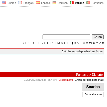
English
Français
Español
Deutsch
Italiano
Português
A
B
C
D
E
F
G
H
I
J
K
L
M
N
O
P
Q
R
S
T
U
V
W
X
Y
Z
#
5 richieste corrispondenti sul forum
in
Fantasia
>
Distorto
1.209.253 scaricati (357 ieri)
3 commenti
Gratis per uso personale
Scarica
Dona all'autore