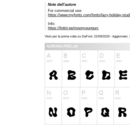
Note dell'autore
For commercial use:
https://www.myfonts.com/fonts/lazy-holiday-studi
Info:
https://linktr.ee/moonyoungurc
Visto per la prima volta su DaFont: 22/09/2020 - Aggiornato:
AURORA-PRO.otf