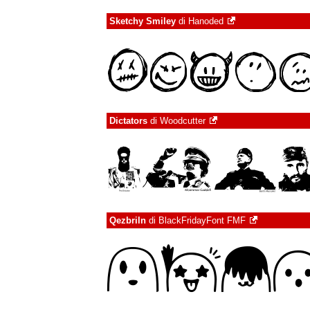
Sketchy Smiley
di
Hanoded
Dictators
di
Woodcutter
Qezbriln
di
BlackFridayFont FMF