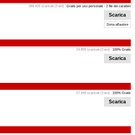
389.425 scaricati (3 ieri)
Gratis per uso personale
- 2 file dei caratteri
Scarica
Dona all'autore
24.809 scaricati (3 ieri)
100% Gratis
Scarica
57.449 scaricati (3 ieri)
100% Gratis
Scarica