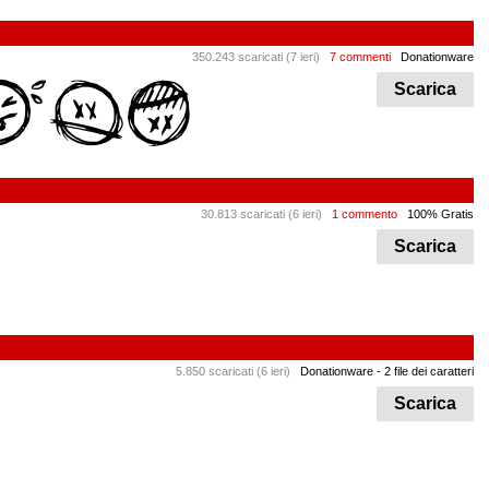
350.243 scaricati (7 ieri)
7 commenti
Donationware
Scarica
30.813 scaricati (6 ieri)
1 commento
100% Gratis
Scarica
5.850 scaricati (6 ieri)
Donationware
- 2 file dei caratteri
Scarica