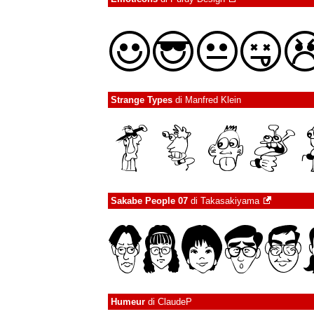
Strange Types
di
Manfred Klein
Sakabe People 07
di
Takasakiyama
Humeur
di
ClaudeP