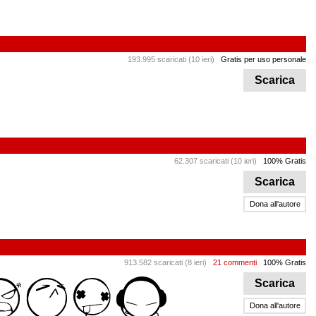
193.995 scaricati (10 ieri)
Gratis per uso personale
Scarica
62.307 scaricati (10 ieri)
100% Gratis
Scarica
Dona all'autore
913.582 scaricati (8 ieri)
21 commenti
100% Gratis
Scarica
Dona all'autore