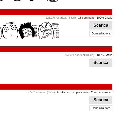
221.178 scaricati (8 ieri)
18 commenti
100% Gratis
Scarica
Dona all'autore
93.691 scaricati (8 ieri)
100% Gratis
Scarica
9.527 scaricati (8 ieri)
Gratis per uso personale
- 2 file dei caratteri
Scarica
Dona all'autore