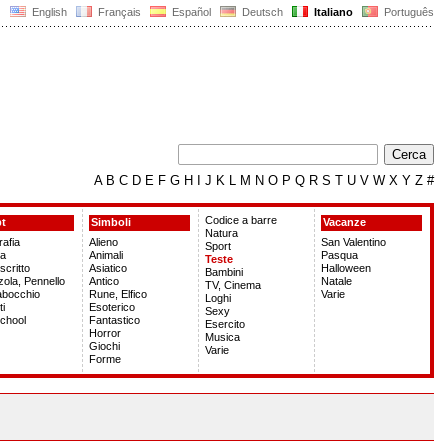
English
Français
Español
Deutsch
Italiano
Português
A
B
C
D
E
F
G
H
I
J
K
L
M
N
O
P
Q
R
S
T
U
V
W
X
Y
Z
#
Codice a barre
pt
Simboli
Vacanze
Natura
rafia
Alieno
San Valentino
Sport
la
Animali
Pasqua
Teste
critto
Asiatico
Halloween
Bambini
ola, Pennello
Antico
Natale
TV, Cinema
abocchio
Rune, Elfico
Varie
Loghi
ti
Esoterico
Sexy
chool
Fantastico
Esercito
Horror
Musica
Giochi
Varie
Forme