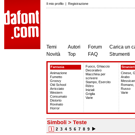
Il mio profilo
|
Registrazione
Temi
Autori
Forum
Carica un c
Novità
Top
FAQ
Strumenti
Fuoco, Ghiaccio
Fantasia
Stranieri
Decorativo
Animazione
Cinese, 
Macchina per
Fumetto
Arabo
scrivere
Groovy
Messica
Stampo, Esercito
Old School
Romano,
Rétro
Arricciato
Russo
Iniziali
Western
Varie
Griglia
Consumato
Varie
Distorto
Rovinato
Horror
Simboli > Teste
1
2
3
4
5
6
7
8
9