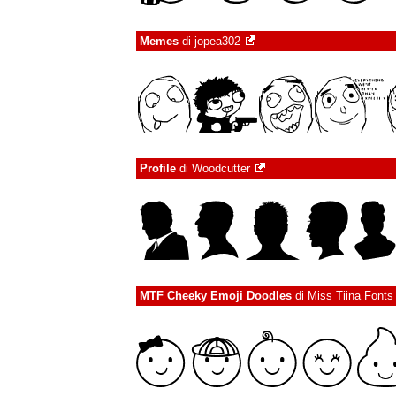
Memes
di
jopea302
Profile
di
Woodcutter
MTF Cheeky Emoji Doodles
di
Miss Tiina Fonts