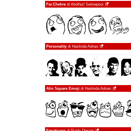
Far.Chehre
di
Abolfazl Seilsepour
Personality
di
Haslinda Adnan
Alin Square Emoji
di
Haslinda Adnan
Emoticons
di
Purdy Design