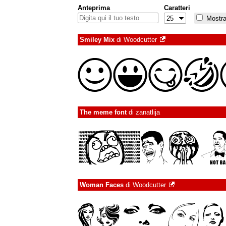
Anteprima
Caratteri
Mostra 
Smiley Mix
di
Woodcutter
The meme font
di
zanatlija
Woman Faces
di
Woodcutter