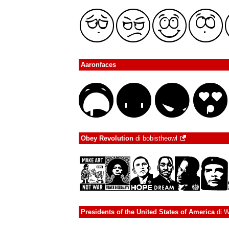
Aaronfaces
Obey Revolution
di
bobistheowl
Presidents of the United States of America
di
W