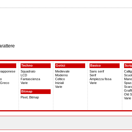
arattere
Techno
Gotici
Basico
Scri
Giapponese
Squadrato
Medievale
Sans serif
Callig
LCD
Moderno
Serif
Scuo
no
Fantascienza
Celtico
Ampiezza fissa
Manos
 Greco
Varie
Iniziali
Varie
Spazz
Varie
Scar
Graffi
Bitmap
Old S
Pixel, Bitmap
Varie