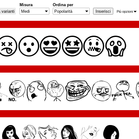
Misura
Ordina per
varianti
Più opzioni