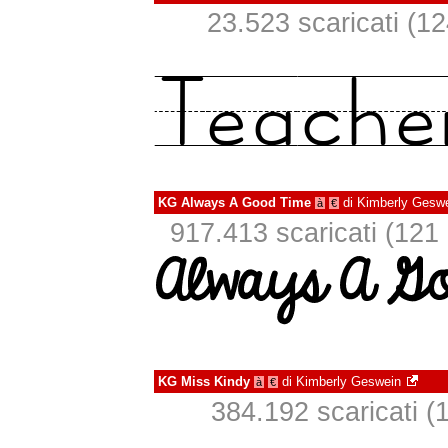
23.523 scaricati (124
KG Always A Good Time
di
Kimberly Gesw
à
€
917.413 scaricati (121 i
KG Miss Kindy
di
Kimberly Geswein
à
€
384.192 scaricati (1