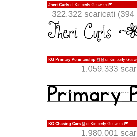
Jheri Curls
di
Kimberly Geswein
322.322 scaricati (394 i
KG Primary Penmanship
di
Kimberly Gesw
à
€
1.059.333 scari
KG Chasing Cars
di
Kimberly Geswein
à
1.980.001 scari