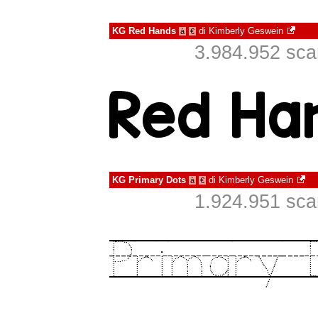
KG Red Hands
di
Kimberly Geswein
à
€
3.984.952 scari
KG Primary Dots
di
Kimberly Geswein
à
€
1.924.951 scari