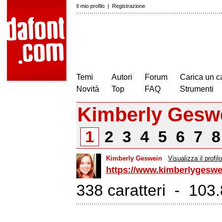
Il mio profilo
|
Registrazione
Temi
Autori
Forum
Carica un c
Novità
Top
FAQ
Strumenti
Kimberly Gesw
1
2
3
4
5
6
7
Kimberly Geswein
Visualizza il profilo
https://www.kimberlygeswe
338 caratteri - 103.8