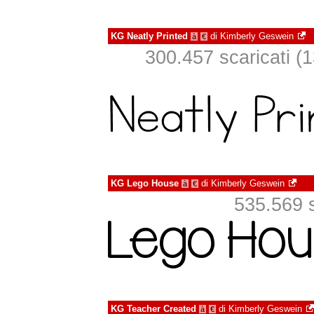
KG Neatly Printed
di
Kimberly Geswein
à
€
300.457 scaricati (1
KG Lego House
di
Kimberly Geswein
à
€
535.569 s
KG Teacher Created
di
Kimberly Geswein
à
€