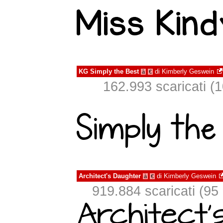
KG Simply the Best
di
Kimberly Geswein
à
€
162.993 scaricati (1
Architect's Daughter
di
Kimberly Geswein
à
€
919.884 scaricati (95 i