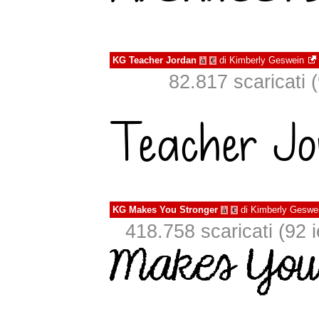
KG Teacher Jordan
di
Kimberly Geswein
à
€
82.817 scaricati (
KG Makes You Stronger
di
Kimberly Geswe
à
€
418.758 scaricati (92 i