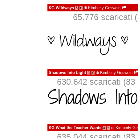
KG Wildways
di
Kimberly Geswein
à
€
65.776 scaricati (
Shadows Into Light
di
Kimberly Geswein
à
€
630.642 scaricati (83 i
KG What the Teacher Wants
di
Kimberly Ge
à
€
635.044 scaricati (83 i