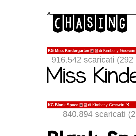
KG Miss Kindergarten
di
Kimberly Geswein
à
€
916.542 scaricati (292 i
KG Blank Space
di
Kimberly Geswein
à
€
840.894 scaricati (2