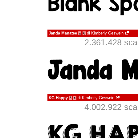
Janda Manatee
di
Kimberly Geswein
à
€
2.361.428 scari
KG Happy
di
Kimberly Geswein
à
€
4.002.922 scari