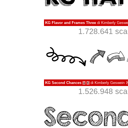
KG Flavor and Frames Three
di
Kimberly Geswe
1.728.641 scari
KG Second Chances
di
Kimberly Geswein
à
€
1.526.948 scari