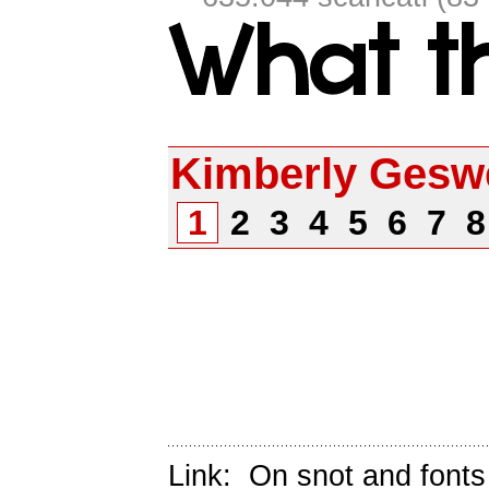
Kimberly Gesw
1
2
3
4
5
6
7
Link:
On snot and fonts