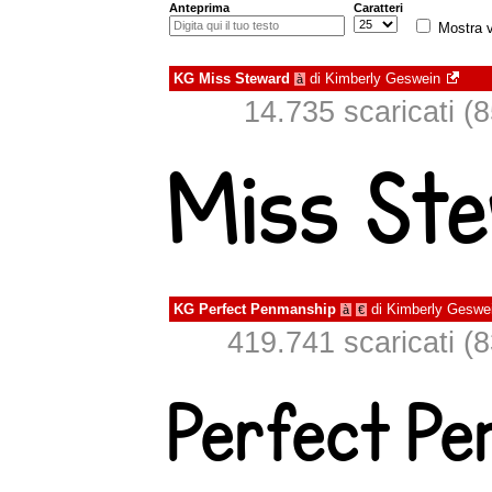
Anteprima
Caratteri
Mostra v
KG Miss Steward
di
Kimberly Geswein
à
14.735 scaricati (8
KG Perfect Penmanship
di
Kimberly Geswe
à
€
419.741 scaricati (8