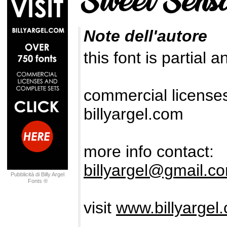
Note dell'autore
this font is partial 
commercial license
billyargel.com
more info contact:
billyargel@gmail.c
Pubblicità di Billy Argel
Fonts ®
visit
www.billyargel