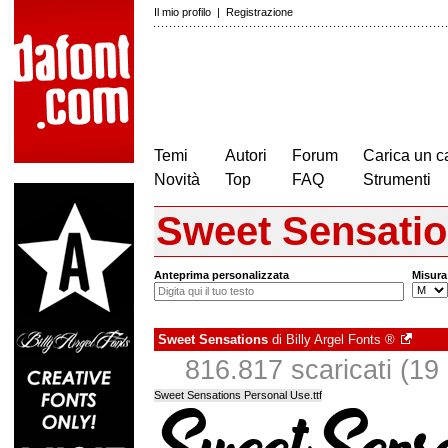
Il mio profilo
|
Registrazione
Temi
Autori
Forum
Carica un c
Novità
Top
FAQ
Strumenti
Sweet Sensati
Anteprima personalizzata
Misura
Sweet Sensations
di
Billy Argel Fonts ®
816.817 scaricati (19 i
Sweet Sensations Personal Use.ttf