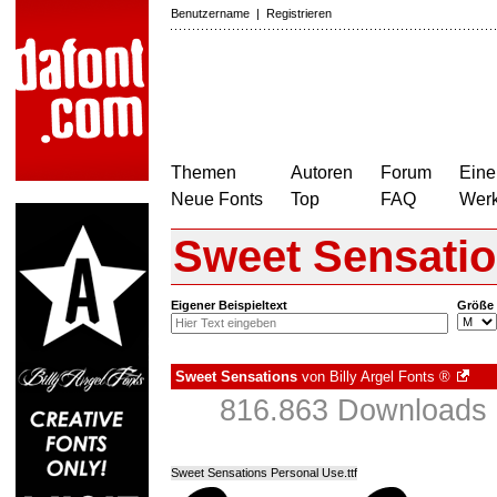
Benutzername
|
Registrieren
Themen
Autoren
Forum
Eine
Neue Fonts
Top
FAQ
Wer
Sweet Sensati
Eigener Beispieltext
Größe
Sweet Sensations
von
Billy Argel Fonts ®
816.863 Downloads 
Sweet Sensations Personal Use.ttf