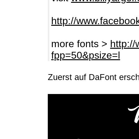
http://www.facebook
more fonts >
http:/
fpp=50&psize=l
Zuerst auf DaFont ersc