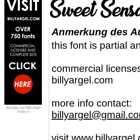
Anmerkung des A
this font is partial 
commercial license
billyargel.com
more info contact:
Anzeige von Billy Argel
billyargel@gmail.c
Fonts ®
visit
www.billyargel