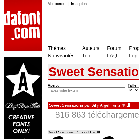
Mon compte
|
Inscription
Thèmes
Auteurs
Forum
Prop
Nouveautés
Top
FAQ
Logi
Sweet Sensati
Aperçu
Taille
Sweet Sensations
par
Billy Argel Fonts ®
816 863 téléchargemen
Sweet Sensations Personal Use.ttf