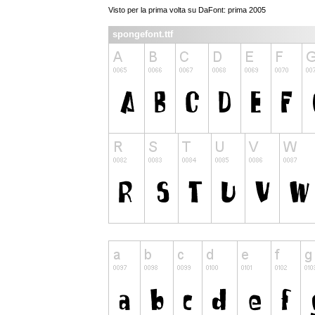
Visto per la prima volta su DaFont: prima 2005
spongefont.ttf