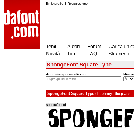
Il mio profilo
|
Registrazione
Temi
Autori
Forum
Carica un c
Novità
Top
FAQ
Strumenti
SpongeFont Square Type
Anteprima personalizzata
Misura
SpongeFont Square Type
di
Johnny Bluejeans
spongefont.ttf