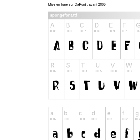
Mise en ligne sur DaFont : avant 2005
spongefont.ttf