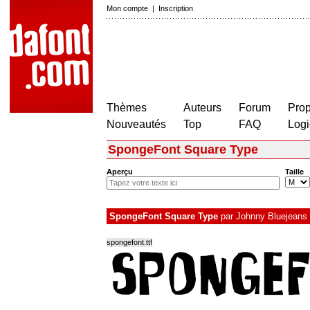
Mon compte
|
Inscription
Thèmes
Auteurs
Forum
Prop
Nouveautés
Top
FAQ
Logi
SpongeFont Square Type
Aperçu
Taille
SpongeFont Square Type
par
Johnny Bluejeans
spongefont.ttf