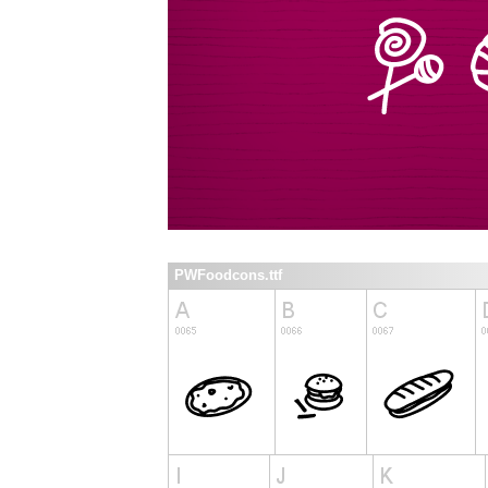
PWFoodcons.ttf