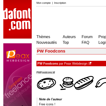
Mon compte
|
Inscription
Thèmes
Auteurs
Forum
Prop
Nouveautés
Top
FAQ
Logi
PW Foodcons
PW Foodcons
par
Peax Webdesign
PWFoodcons.ttf
Note de l'auteur
Free icons !