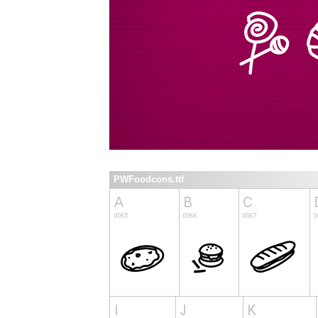
PWFoodcons.ttf