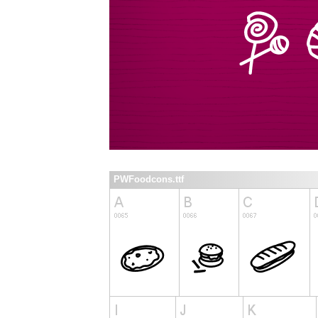
PWFoodcons.ttf