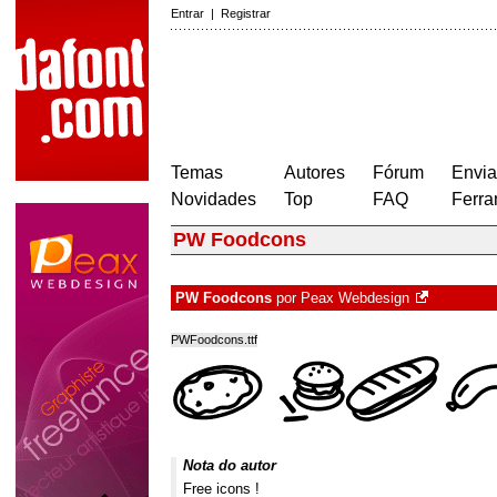
Entrar
|
Registrar
Temas
Autores
Fórum
Envia
Novidades
Top
FAQ
Ferra
PW Foodcons
PW Foodcons
por
Peax Webdesign
PWFoodcons.ttf
Nota do autor
Free icons !