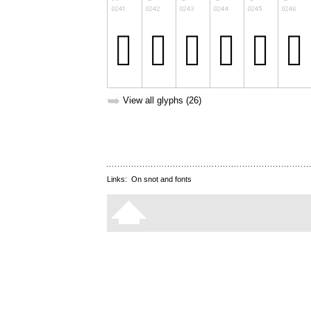
➥
View all glyphs (26)
Links:
On snot and fonts