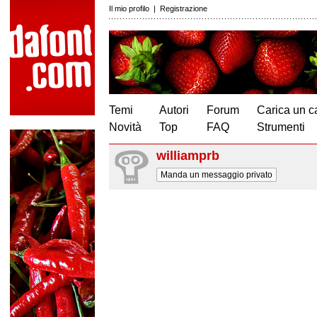
Il mio profilo
|
Registrazione
Temi
Autori
Forum
Carica un c
Novità
Top
FAQ
Strumenti
williamprb
Manda un messaggio privato