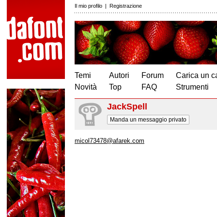
Il mio profilo
|
Registrazione
Temi
Autori
Forum
Carica un c
Novità
Top
FAQ
Strumenti
JackSpell
Manda un messaggio privato
micol73478@afarek.com