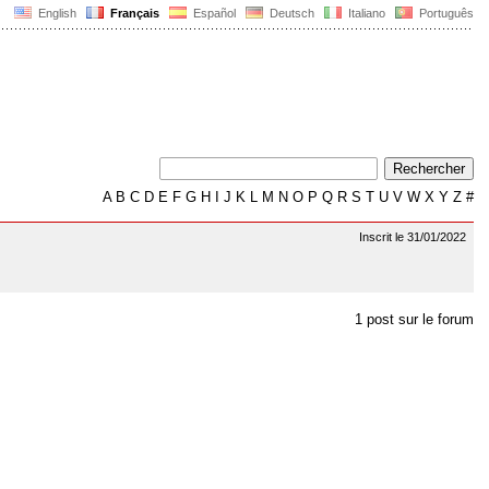
English
Français
Español
Deutsch
Italiano
Português
A
B
C
D
E
F
G
H
I
J
K
L
M
N
O
P
Q
R
S
T
U
V
W
X
Y
Z
#
Inscrit le 31/01/2022
1 post sur le forum