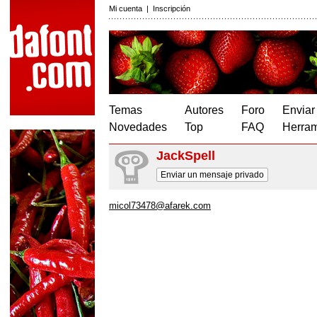
Mi cuenta
|
Inscripción
Temas
Autores
Foro
Enviar
Novedades
Top
FAQ
Herram
JackSpell
Enviar un mensaje privado
micol73478@afarek.com