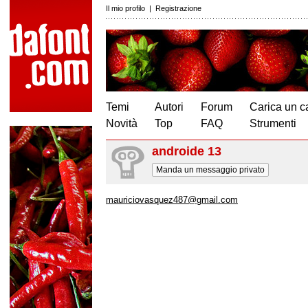
Il mio profilo
|
Registrazione
Temi
Autori
Forum
Carica un c
Novità
Top
FAQ
Strumenti
androide 13
Manda un messaggio privato
mauriciovasquez487@gmail.com