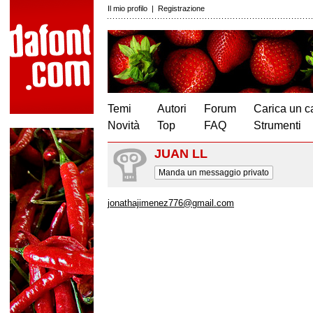
Il mio profilo
|
Registrazione
Temi
Autori
Forum
Carica un c
Novità
Top
FAQ
Strumenti
JUAN LL
Manda un messaggio privato
jonathajimenez776@gmail.com