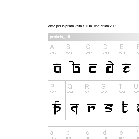
Visto per la prima volta su DaFont: prima 2005
prakrta_.ttf