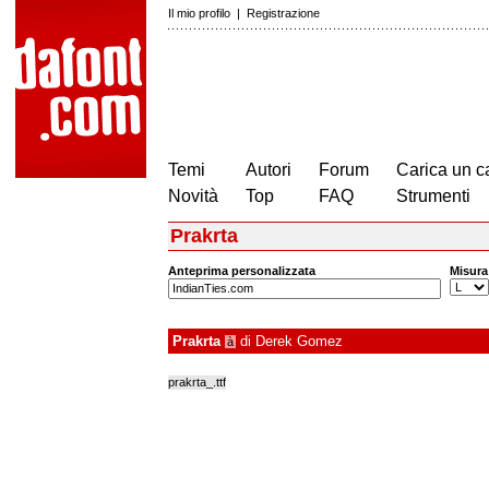
Il mio profilo
|
Registrazione
Temi
Autori
Forum
Carica un c
Novità
Top
FAQ
Strumenti
Prakrta
Anteprima personalizzata
Misura
Prakrta
di
Derek Gomez
à
prakrta_.ttf