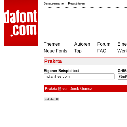
Benutzername
|
Registrieren
Themen
Autoren
Forum
Eine
Neue Fonts
Top
FAQ
Wer
Prakrta
Eigener Beispieltext
Größ
Prakrta
von
Derek Gomez
à
prakrta_.ttf