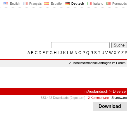
English
Français
Español
Deutsch
Italiano
Português
A
B
C
D
E
F
G
H
I
J
K
L
M
N
O
P
Q
R
S
T
U
V
W
X
Y
Z
#
2 übereinstimmende Anfragen im Forum
in
Ausländisch
>
Diverse
383.442 Downloads (2 gestern)
2 Kommentare
Shareware
Download