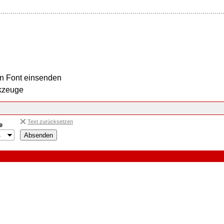
n Font einsenden
kzeuge
Text zurücksetzen
e