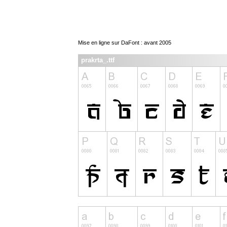
Mise en ligne sur DaFont : avant 2005
prakrta_.ttf