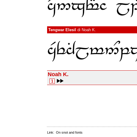
Tengwar Elesil
di
Noah K.
Noah K.
1
Link:
On snot and fonts