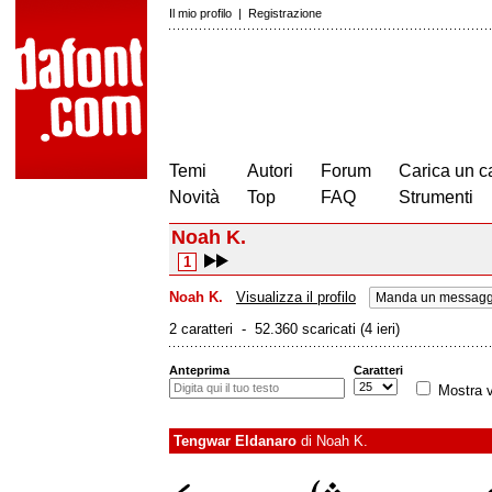
Il mio profilo
|
Registrazione
Temi
Autori
Forum
Carica un c
Novità
Top
FAQ
Strumenti
Noah K.
1
Noah K.
Visualizza il profilo
Manda un messaggi
2 caratteri - 52.360 scaricati (4 ieri)
Anteprima
Caratteri
Mostra v
Tengwar Eldanaro
di
Noah K.