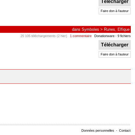
Télécharger
Faire don à l'auteur
dans
Symboles
>
Runes, Elfique
25 105 téléchargements (2 hier)
1 commentaire
Donationware
- 9 fichiers
Télécharger
Faire don à l'auteur
Données personnelles
-
Contact