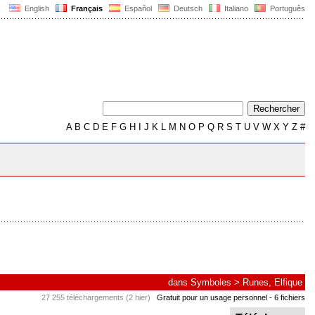
English
Français
Español
Deutsch
Italiano
Português
A
B
C
D
E
F
G
H
I
J
K
L
M
N
O
P
Q
R
S
T
U
V
W
X
Y
Z
#
dans
Symboles
>
Runes, Elfique
27 255 téléchargements (2 hier)
Gratuit pour un usage personnel
- 6 fichiers