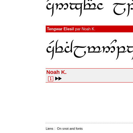
Tengwar Elesil
par
Noah K.
Noah K.
1
Liens :
On snot and fonts