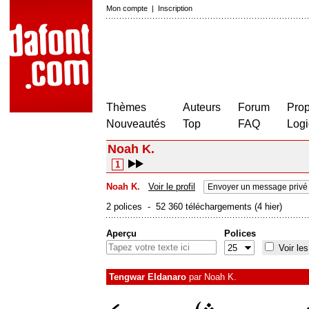
Mon compte
|
Inscription
Thèmes
Auteurs
Forum
Prop
Nouveautés
Top
FAQ
Logi
Noah K.
1
Noah K.
Voir le profil
Envoyer un message privé
2 polices - 52 360 téléchargements (4 hier)
Aperçu
Polices
Voir les
Tengwar Eldanaro
par
Noah K.