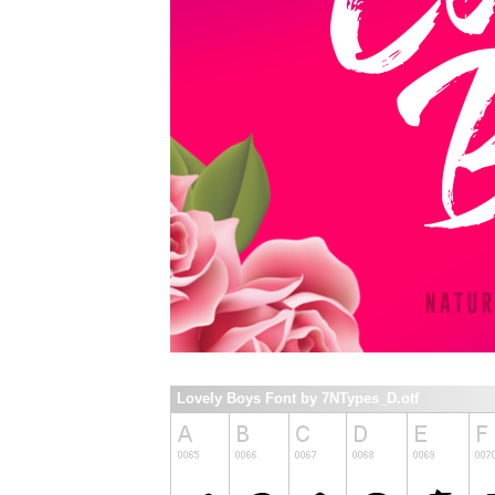
Lovely Boys Font by 7NTypes_D.otf