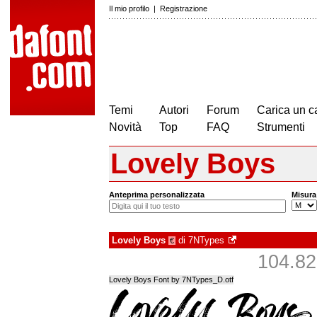
Il mio profilo
|
Registrazione
Temi
Autori
Forum
Carica un c
Novità
Top
FAQ
Strumenti
Lovely Boys
Anteprima personalizzata
Misura
Lovely Boys
di
7NTypes
€
104.825
Lovely Boys Font by 7NTypes_D.otf