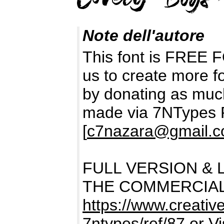
Note dell'autore
This font is FREE
us to create more f
by donating as muc
made via 7NTypes 
[
c7nazara@gmail.
FULL VERSION & 
THE COMMERCIAL
https://www.creativ
7ntypes/ref/87
or Vi