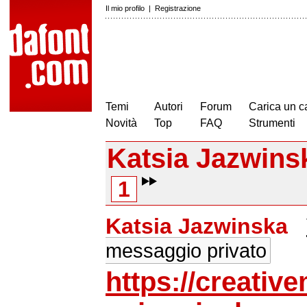
Il mio profilo
|
Registrazione
Temi
Autori
Forum
Carica un c
Novità
Top
FAQ
Strumenti
Katsia Jazwins
1
Katsia Jazwinska
messaggio privato
https://creativ