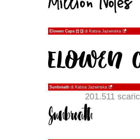
Elowen Caps
di
Katsia Jazwinska
à
€
Sunbreath
di
Katsia Jazwinska
201.511 scaric