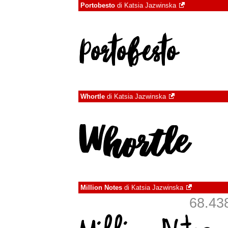
Portobesto
di
Katsia Jazwinska
Whortle
di
Katsia Jazwinska
Million Notes
di
Katsia Jazwinska
68.438