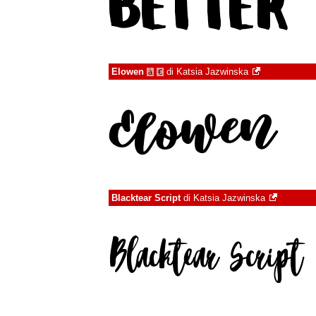
Elowen
di
Katsia Jazwinska
à
€
Blacktear Script
di
Katsia Jazwinska