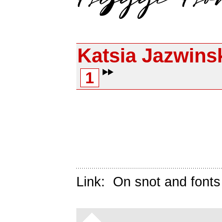
Katsia Jazwins
1
Link:
On snot and fonts